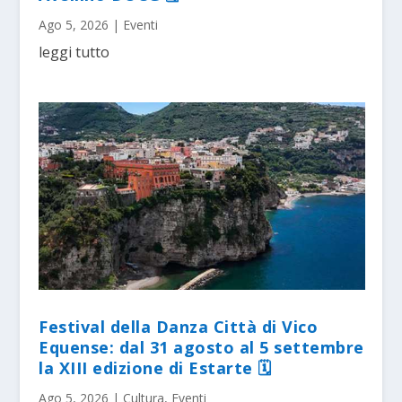
Ago 5, 2026
|
Eventi
leggi tutto
Festival della Danza Città di Vico
Equense: dal 31 agosto al 5 settembre
la XIII edizione di Estarte 🗓
Ago 5, 2026
|
Cultura
,
Eventi