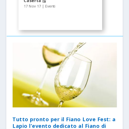
Caserta 🗓
17 Nov 17
|
Eventi
Tutto pronto per il Fiano Love Fest: a
Lapio l’evento dedicato al Fiano di