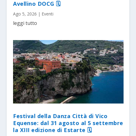
Avellino DOCG 🗓
Ago 5, 2026
|
Eventi
leggi tutto
Festival della Danza Città di Vico
Equense: dal 31 agosto al 5 settembre
la XIII edizione di Estarte 🗓