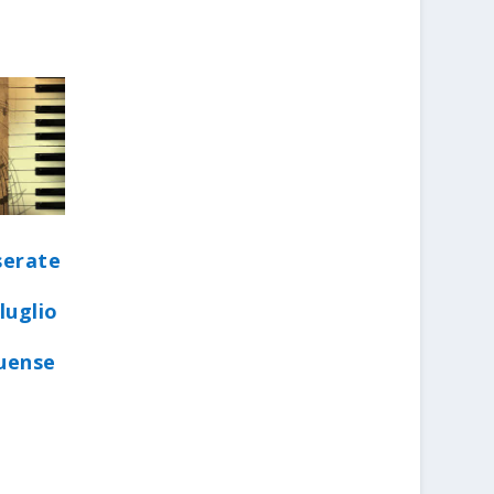
serate
luglio
quense