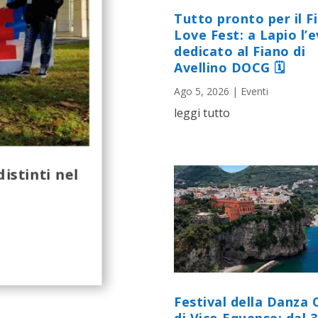
Tutto pronto per il F
Love Fest: a Lapio l’
dedicato al Fiano di
Avellino DOCG 🗓
Ago 5, 2026
|
Eventi
leggi tutto
distinti nel
Festival della Danza 