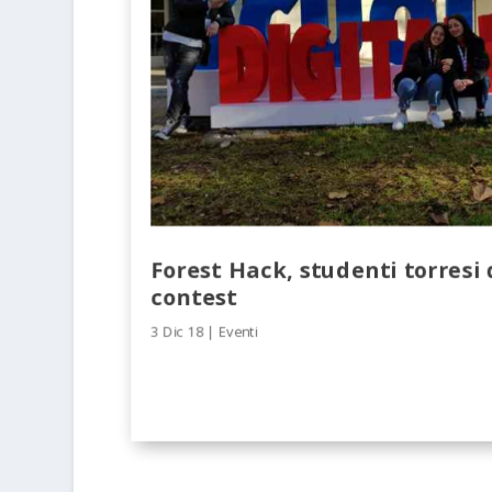
Forest Hack, studenti torresi 
contest
3 Dic 18
|
Eventi