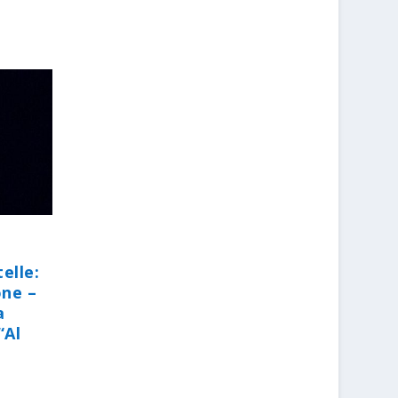
elle:
one –
a
“Al