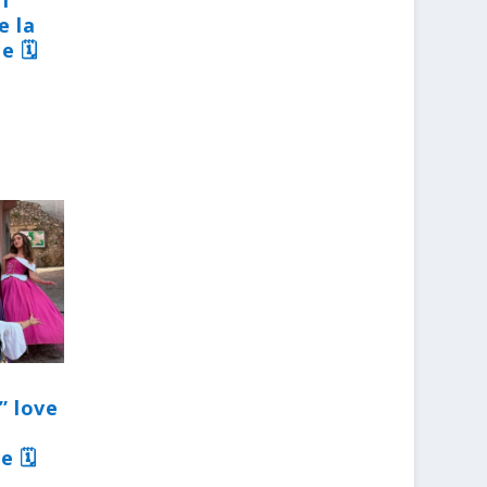
31
e la
e 🗓
” love
e 🗓