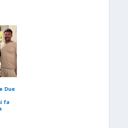
le Due
i fa
a