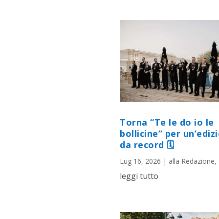
Torna “Te le do io le
bollicine” per un’ediz
da record 🗓
Lug 16, 2026
|
alla Redazione
,
leggi tutto