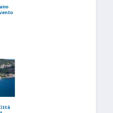
iano
evento
Città