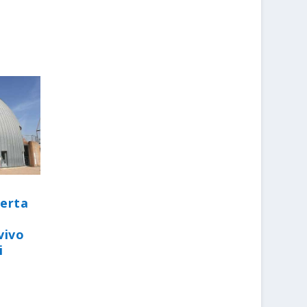
perta
vivo
i