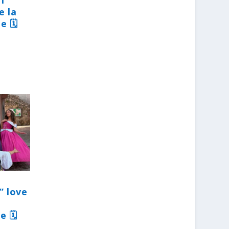
31
e la
e 🗓
” love
e 🗓