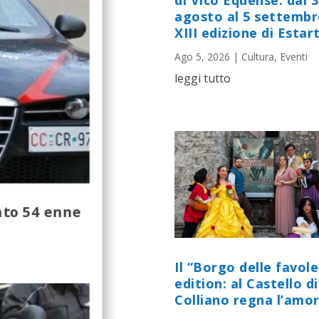
di Vico Equense: dal 
agosto al 5 settembr
XIII edizione di Estart
Ago 5, 2026
|
Cultura
,
Eventi
leggi tutto
tato 54 enne
Il “Borgo delle favole
edition: al Castello di
Colliano regna l’amor