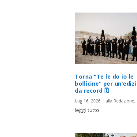
Torna “Te le do io le
bollicine” per un’ediz
da record 🗓
Lug 16, 2026
|
alla Redazione
,
leggi tutto