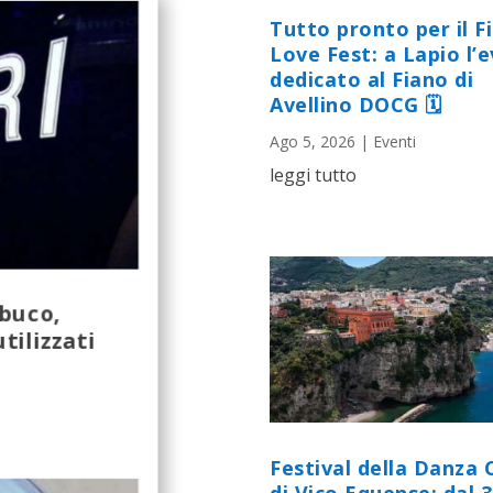
Tutto pronto per il F
Love Fest: a Lapio l’
dedicato al Fiano di
Avellino DOCG 🗓
Ago 5, 2026
|
Eventi
leggi tutto
buco,
tilizzati
Festival della Danza 