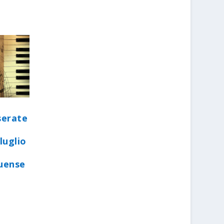
serate
luglio
quense