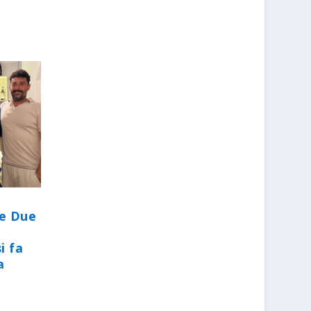
le Due
i fa
a