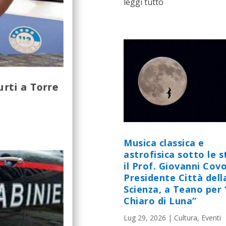
leggi tutto
urti a Torre
Musica classica e
astrofisica sotto le st
il Prof. Giovanni Cov
Presidente Città dell
Scienza, a Teano per 
Chiaro di Luna”
Lug 29, 2026
|
Cultura
,
Eventi