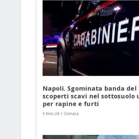
Napoli. Sgominata banda del 
scoperti scavi nel sottosuolo u
per rapine e furti
5 Nov 24
|
Cronaca