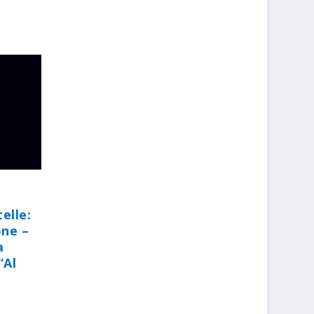
elle:
one –
a
“Al