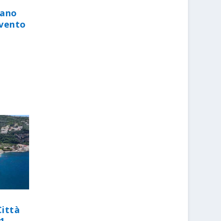
iano
evento
Città