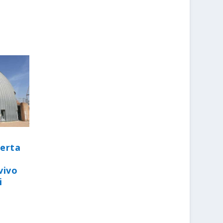
perta
vivo
i