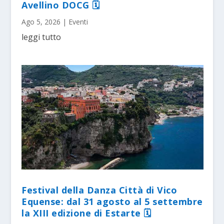
Avellino DOCG 🗓
Ago 5, 2026
|
Eventi
leggi tutto
Festival della Danza Città di Vico
Equense: dal 31 agosto al 5 settembre
la XIII edizione di Estarte 🗓