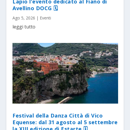
Lapio l’evento dedicato al Fiano di
Avellino DOCG 🗓
Ago 5, 2026
|
Eventi
leggi tutto
Festival della Danza Città di Vico
Equense: dal 31 agosto al 5 settembre
la XIII edizione di Estarte 🗓