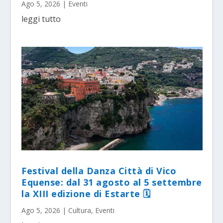
Ago 5, 2026
|
Eventi
leggi tutto
Festival della Danza Città di Vico
Equense: dal 31 agosto al 5 settembre
la XIII edizione di Estarte 🗓
Ago 5, 2026
|
Cultura
,
Eventi