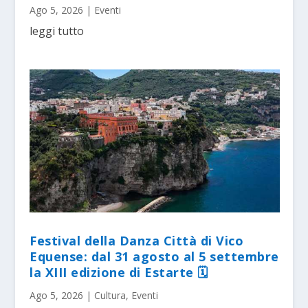
Ago 5, 2026
|
Eventi
leggi tutto
Festival della Danza Città di Vico
Equense: dal 31 agosto al 5 settembre
la XIII edizione di Estarte 🗓
Ago 5, 2026
|
Cultura
,
Eventi