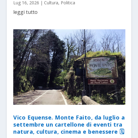
Lug 16, 2026
|
Cultura
,
Politica
leggi tutto
Vico Equense. Monte Faito, da luglio a
settembre un cartellone di eventi tra
natura, cultura, cinema e benessere 🗓