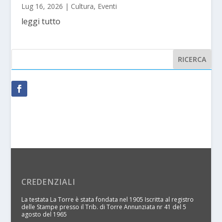
Lug 16, 2026
|
Cultura
,
Eventi
leggi tutto
CREDENZIALI
La testata La Torre è stata fondata nel 1905 Iscritta al registro
delle Stampe presso il Trib. di Torre Annunziata nr 41 del 5
agosto del 1965