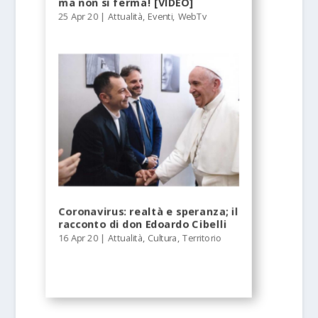
ma non si ferma! [VIDEO]
25 Apr 20
|
Attualità
,
Eventi
,
WebTv
Coronavirus: realtà e speranza; il
racconto di don Edoardo Cibelli
16 Apr 20
|
Attualità
,
Cultura
,
Territorio