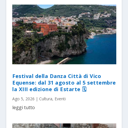
Festival della Danza Città di Vico
Equense: dal 31 agosto al 5 settembre
la XIII edizione di Estarte 🗓
Ago 5, 2026
|
Cultura
,
Eventi
leggi tutto