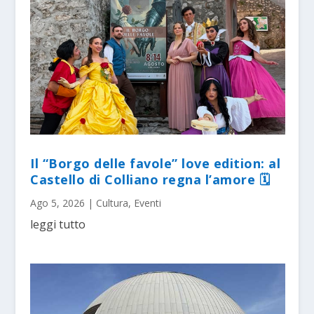
Il “Borgo delle favole” love edition: al
Castello di Colliano regna l’amore 🗓
Ago 5, 2026
|
Cultura
,
Eventi
leggi tutto