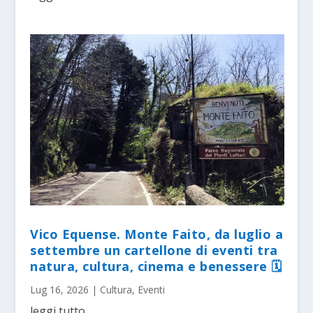
Vico Equense. Monte Faito, da luglio a
settembre un cartellone di eventi tra
natura, cultura, cinema e benessere 🗓
Lug 16, 2026
|
Cultura
,
Eventi
leggi tutto