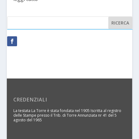
CREDENZIALI
La testata La Torre è stata fondata nel 1905 Iscritta al registro
delle Stampe presso il Trib. di Torre Annunziata nr 41 del 5
agosto del 1965