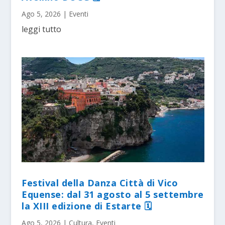
Ago 5, 2026
|
Eventi
leggi tutto
Festival della Danza Città di Vico
Equense: dal 31 agosto al 5 settembre
la XIII edizione di Estarte 🗓
Ago 5, 2026
|
Cultura
,
Eventi