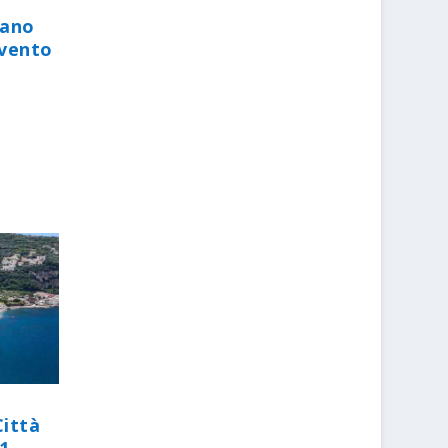
iano
evento
Città