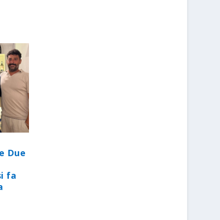
le Due
i fa
a