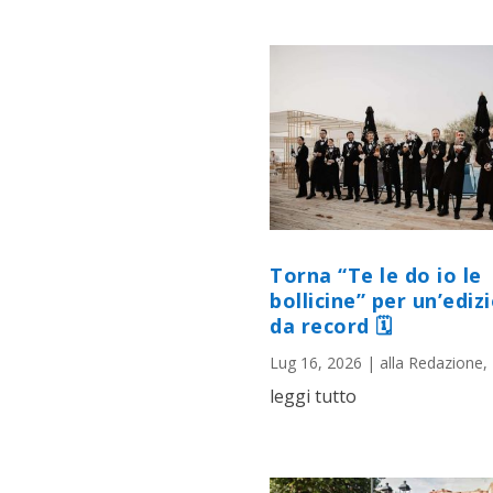
Torna “Te le do io le
bollicine” per un’ediz
da record 🗓
Lug 16, 2026
|
alla Redazione
,
leggi tutto