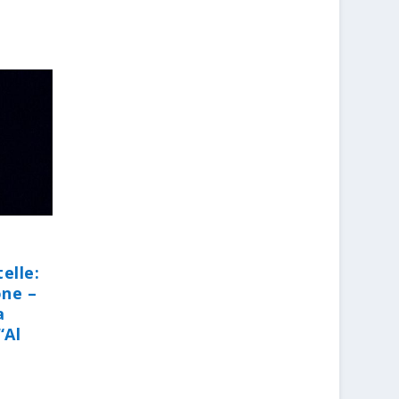
elle:
one –
a
“Al