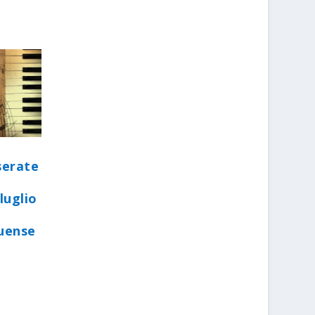
serate
luglio
quense