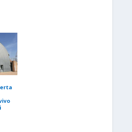
perta
vivo
i