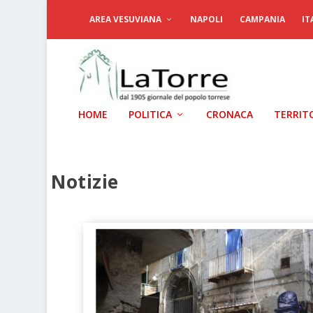
AREA VESUVIANA
NAPOLI
CAMPANIA
IT
HOME
POLITICA
CRONACA
TERRIT
Notizie