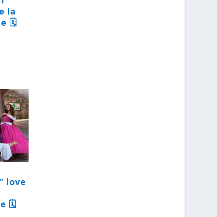
31
e la
e 🗓
” love
e 🗓