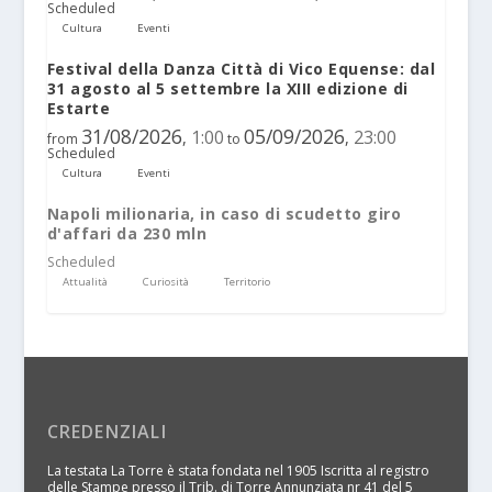
Scheduled
Cultura
Eventi
Festival della Danza Città di Vico Equense: dal
31 agosto al 5 settembre la XIII edizione di
Estarte
31/08/2026
05/09/2026
1:00
23:00
,
,
from
to
Scheduled
Cultura
Eventi
Napoli milionaria, in caso di scudetto giro
d'affari da 230 mln
Scheduled
Attualità
Curiosità
Territorio
CREDENZIALI
La testata La Torre è stata fondata nel 1905 Iscritta al registro
delle Stampe presso il Trib. di Torre Annunziata nr 41 del 5