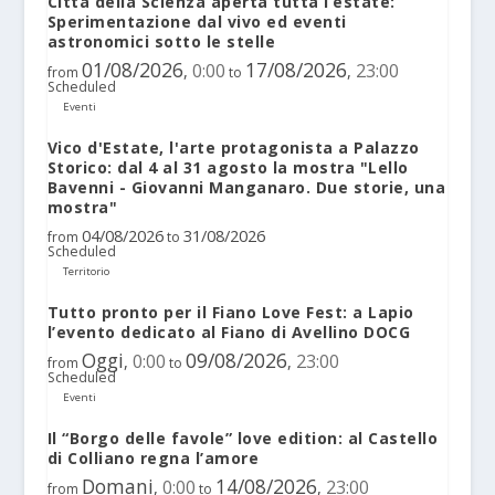
Città della Scienza aperta tutta l’estate:
Sperimentazione dal vivo ed eventi
astronomici sotto le stelle
01/08/2026
17/08/2026
0:00
23:00
,
,
from
to
Scheduled
Eventi
Vico d'Estate, l'arte protagonista a Palazzo
Storico: dal 4 al 31 agosto la mostra "Lello
Bavenni - Giovanni Manganaro. Due storie, una
mostra"
04/08/2026
31/08/2026
from
to
Scheduled
Territorio
Tutto pronto per il Fiano Love Fest: a Lapio
l’evento dedicato al Fiano di Avellino DOCG
Oggi
09/08/2026
0:00
23:00
,
,
from
to
Scheduled
Eventi
Il “Borgo delle favole” love edition: al Castello
di Colliano regna l’amore
Domani
14/08/2026
0:00
23:00
,
,
from
to