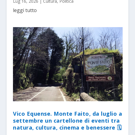
Lug 16, 2026
|
Cultura
,
Politica
leggi tutto
Vico Equense. Monte Faito, da luglio a
settembre un cartellone di eventi tra
natura, cultura, cinema e benessere 🗓