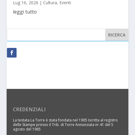
Lug 16, 2026
|
Cultura
,
Eventi
leggi tutto
CREDENZIALI
La testata La Torre è stata fondata nel 1905 Iscritta al registro
delle Stampe presso il Trib. di Torre Annunziata nr 41 del 5
agosto del 1965