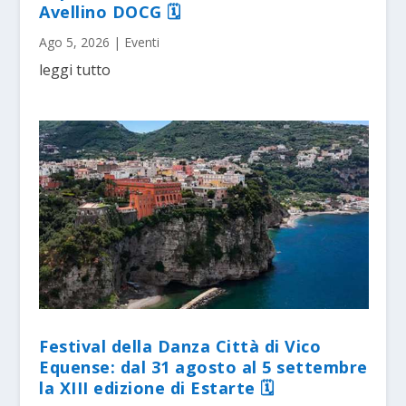
Avellino DOCG 🗓
Ago 5, 2026
|
Eventi
leggi tutto
Festival della Danza Città di Vico
Equense: dal 31 agosto al 5 settembre
la XIII edizione di Estarte 🗓