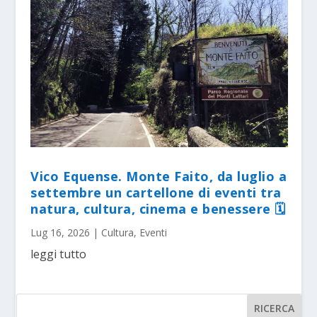
Vico Equense. Monte Faito, da luglio a
settembre un cartellone di eventi tra
natura, cultura, cinema e benessere 🗓
Lug 16, 2026
|
Cultura
,
Eventi
leggi tutto