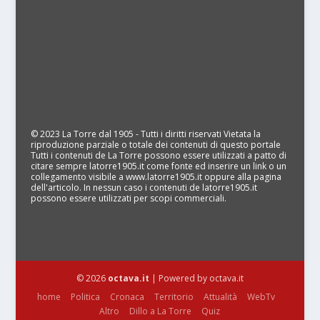
© 2023 La Torre dal 1905 - Tutti i diritti riservati Vietata la
riproduzione parziale o totale dei contenuti di questo portale
Tutti i contenuti de La Torre possono essere utilizzati a patto di
citare sempre latorre1905.it come fonte ed inserire un link o un
collegamento visibile a www.latorre1905.it oppure alla pagina
dell'articolo. In nessun caso i contenuti de latorre1905.it
possono essere utilizzati per scopi commerciali.
© 2026
octava.it
| Powered by octava.it
home
Politica
Cronaca
Territorio
Attualità
WebTv
Altro
Dillo a La Torre
Quiz