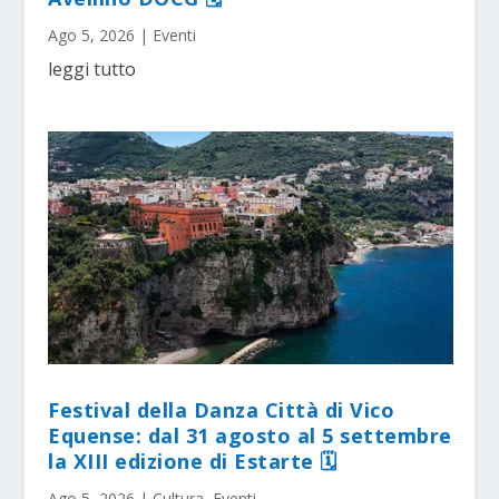
Ago 5, 2026
|
Eventi
leggi tutto
Festival della Danza Città di Vico
Equense: dal 31 agosto al 5 settembre
la XIII edizione di Estarte 🗓
Ago 5, 2026
|
Cultura
,
Eventi