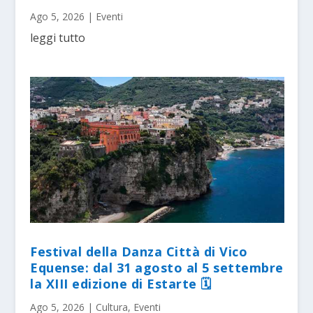
Ago 5, 2026
|
Eventi
leggi tutto
Festival della Danza Città di Vico
Equense: dal 31 agosto al 5 settembre
la XIII edizione di Estarte 🗓
Ago 5, 2026
|
Cultura
,
Eventi