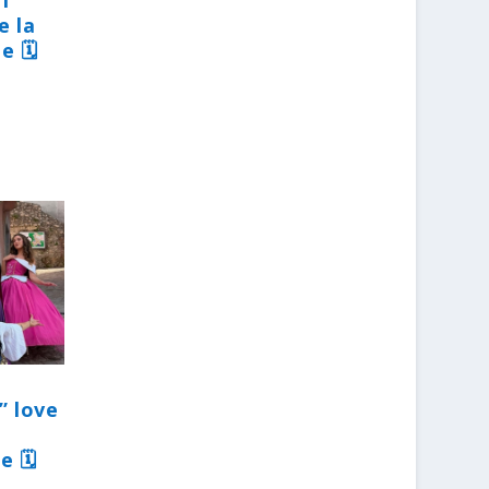
31
e la
e 🗓
” love
e 🗓