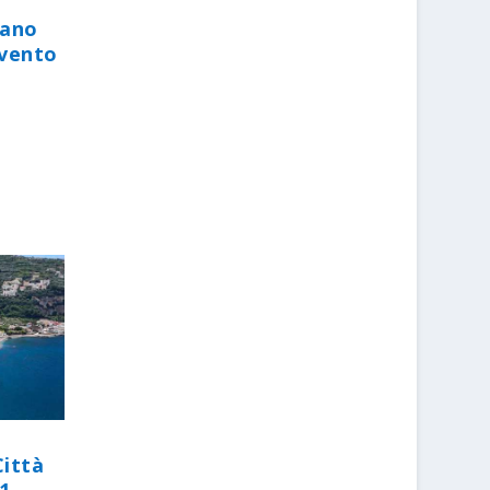
iano
evento
Città