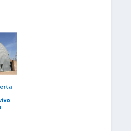
perta
vivo
i