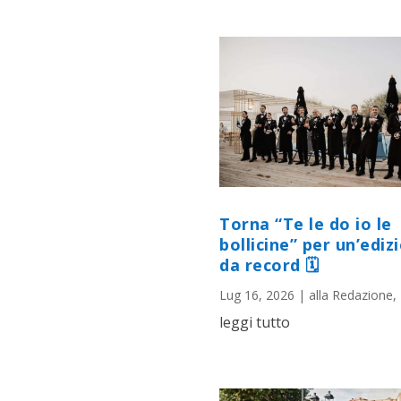
Torna “Te le do io le
bollicine” per un’ediz
da record 🗓
Lug 16, 2026
|
alla Redazione
,
leggi tutto