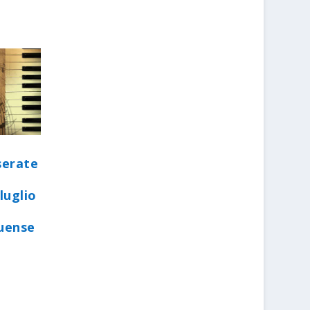
serate
luglio
quense