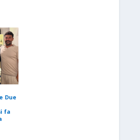
le Due
i fa
a