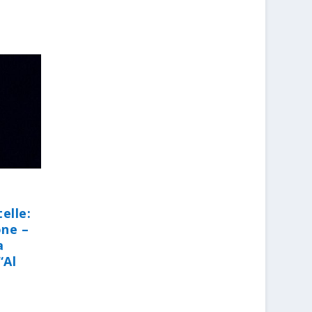
elle:
one –
a
“Al