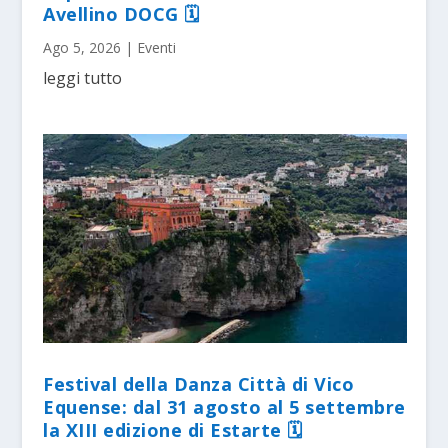
Avellino DOCG 🗓
Ago 5, 2026
|
Eventi
leggi tutto
Festival della Danza Città di Vico
Equense: dal 31 agosto al 5 settembre
la XIII edizione di Estarte 🗓