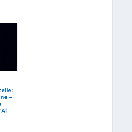
elle:
one –
a
“Al