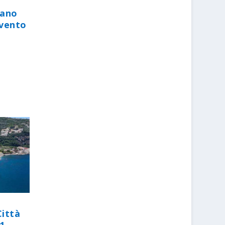
iano
evento
Città