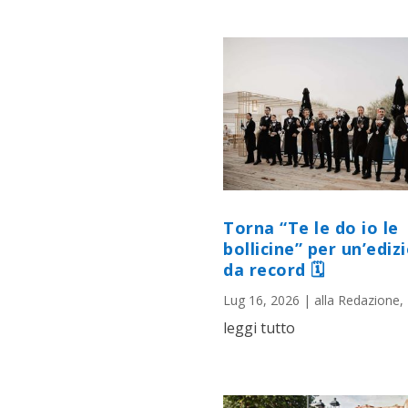
Torna “Te le do io le
bollicine” per un’ediz
da record 🗓
Lug 16, 2026
|
alla Redazione
,
leggi tutto