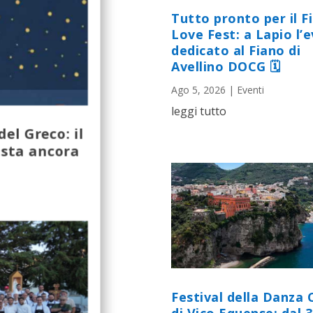
Tutto pronto per il F
Love Fest: a Lapio l’
dedicato al Fiano di
Avellino DOCG 🗓
Ago 5, 2026
|
Eventi
leggi tutto
l Greco: il
ista ancora
Festival della Danza 