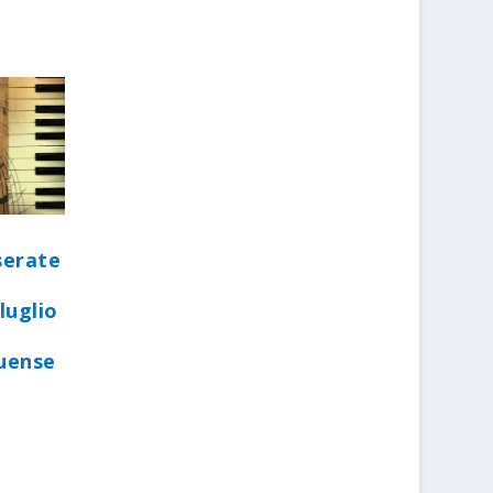
serate
luglio
quense