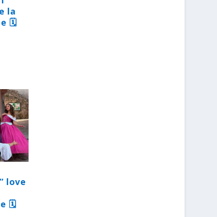
31
e la
e 🗓
” love
e 🗓