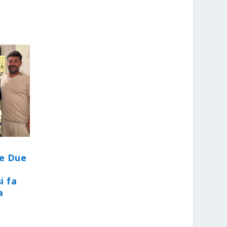
le Due
i fa
a