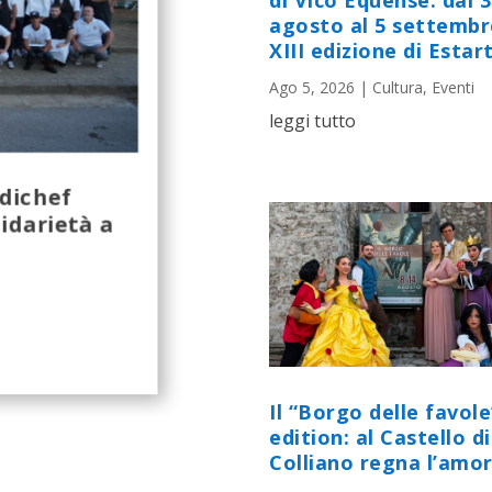
di Vico Equense: dal 
agosto al 5 settembr
XIII edizione di Estart
Ago 5, 2026
|
Cultura
,
Eventi
leggi tutto
odichef
idarietà a
Il “Borgo delle favole
edition: al Castello di
Colliano regna l’amor