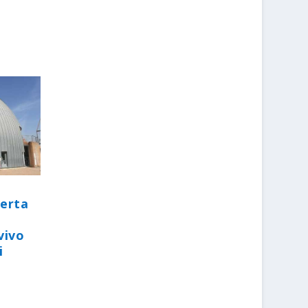
perta
vivo
i