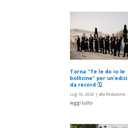
Torna “Te le do io le
bollicine” per un’ediz
da record 🗓
Lug 16, 2026
|
alla Redazione
,
leggi tutto