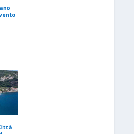
iano
evento
Città