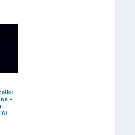
elle:
one –
a
“Al