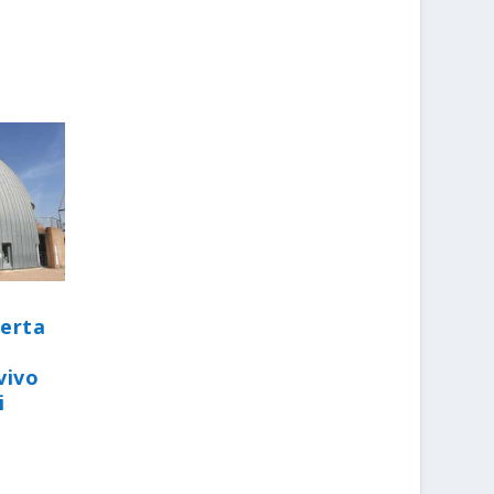
perta
vivo
i