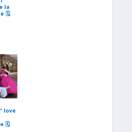
31
e la
e 🗓
” love
e 🗓