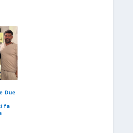
le Due
i fa
a