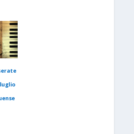
serate
luglio
quense