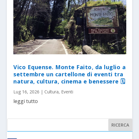
Vico Equense. Monte Faito, da luglio a
settembre un cartellone di eventi tra
natura, cultura, cinema e benessere 🗓
Lug 16, 2026
|
Cultura
,
Eventi
leggi tutto