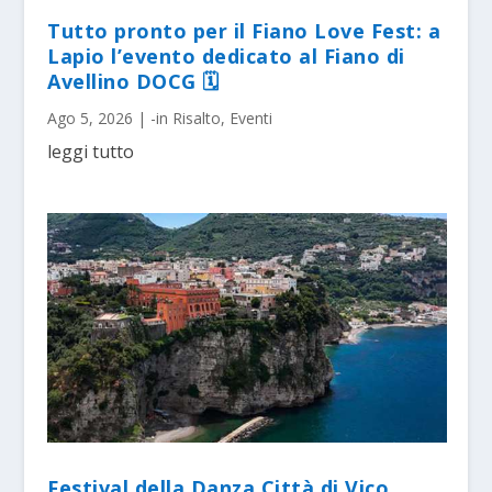
Tutto pronto per il Fiano Love Fest: a
Lapio l’evento dedicato al Fiano di
Avellino DOCG 🗓
Ago 5, 2026
|
-in Risalto
,
Eventi
leggi tutto
Festival della Danza Città di Vico