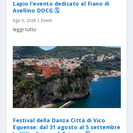
Lapio l’evento dedicato al Fiano di
Avellino DOCG 🗓
Ago 5, 2026
|
Eventi
leggi tutto
Festival della Danza Città di Vico
Equense: dal 31 agosto al 5 settembre