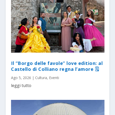
Il “Borgo delle favole” love edition: al
Castello di Colliano regna l’amore 🗓
Ago 5, 2026
|
Cultura
,
Eventi
leggi tutto