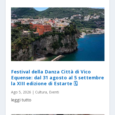
Festival della Danza Città di Vico
Equense: dal 31 agosto al 5 settembre
la XIII edizione di Estarte 🗓
Ago 5, 2026
|
Cultura
,
Eventi
leggi tutto