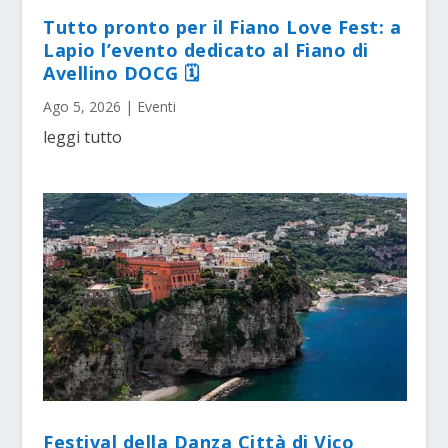
Tutto pronto per il Fiano Love Fest: a
Lapio l’evento dedicato al Fiano di
Avellino DOCG 🗓
Ago 5, 2026
|
Eventi
leggi tutto
Festival della Danza Città di Vico