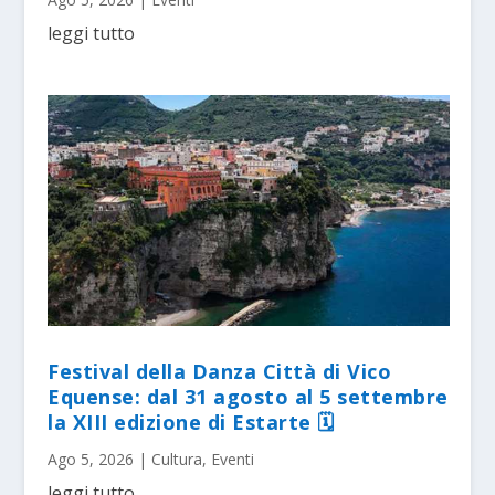
leggi tutto
Festival della Danza Città di Vico
Equense: dal 31 agosto al 5 settembre
la XIII edizione di Estarte 🗓
Ago 5, 2026
|
Cultura
,
Eventi
leggi tutto