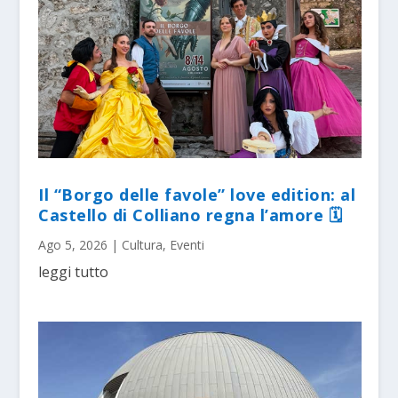
Il “Borgo delle favole” love edition: al
Castello di Colliano regna l’amore 🗓
Ago 5, 2026
|
Cultura
,
Eventi
leggi tutto