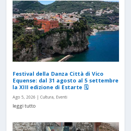
Festival della Danza Città di Vico
Equense: dal 31 agosto al 5 settembre
la XIII edizione di Estarte 🗓
Ago 5, 2026
|
Cultura
,
Eventi
leggi tutto