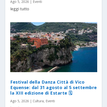
Ago 5, 2026
|
Eventi
leggi tutto
Festival della Danza Città di Vico
Equense: dal 31 agosto al 5 settembre
la XIII edizione di Estarte 🗓
Ago 5, 2026
|
Cultura
,
Eventi