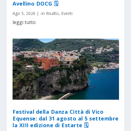
Avellino DOCG 🗓
Ago 5, 2026
|
-in Risalto
,
Eventi
leggi tutto
Festival della Danza Città di Vico
Equense: dal 31 agosto al 5 settembre
la XIII edizione di Estarte 🗓