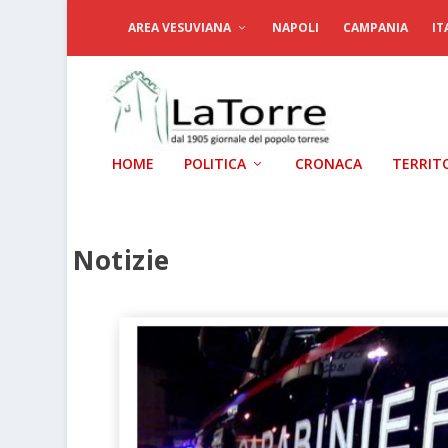
AREA VESUVIANA
NAPOLI
CAMPANIA
IT
HOME
POLITICA
CRONACA
TERRIT
Notizie