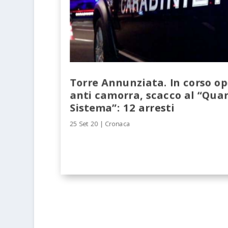
Torre Annunziata. In corso op
anti camorra, scacco al “Qua
Sistema”: 12 arresti
25 Set 20
|
Cronaca