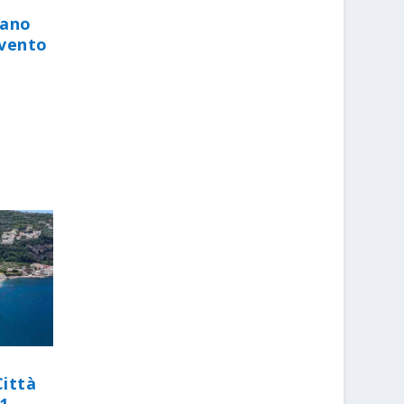
iano
evento
Città