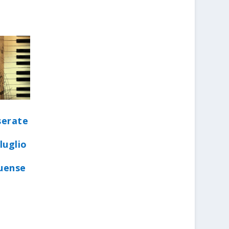
serate
luglio
quense