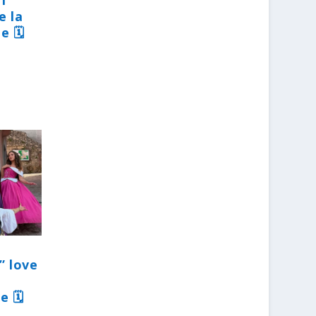
31
e la
e 🗓
” love
e 🗓