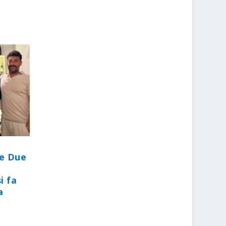
le Due
i fa
a