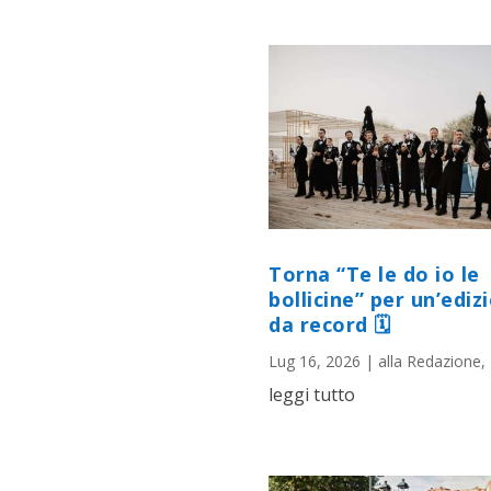
Torna “Te le do io le
bollicine” per un’ediz
da record 🗓
Lug 16, 2026
|
alla Redazione
,
leggi tutto