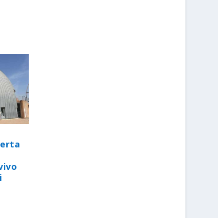
perta
vivo
i