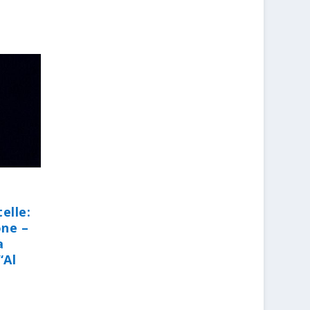
elle:
one –
a
“Al