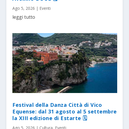
Ago 5, 2026
|
Eventi
leggi tutto
Festival della Danza Città di Vico
Equense: dal 31 agosto al 5 settembre
la XIII edizione di Estarte 🗓
Ago 5, 2026
|
Cultura
,
Eventi