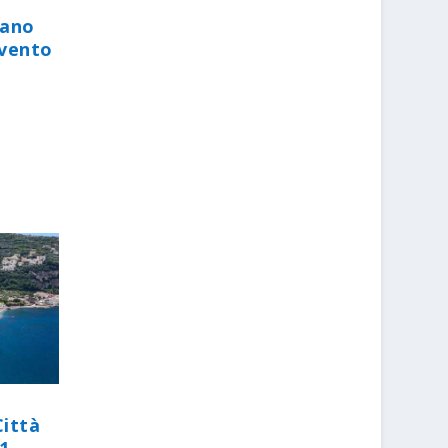
iano
evento
Città