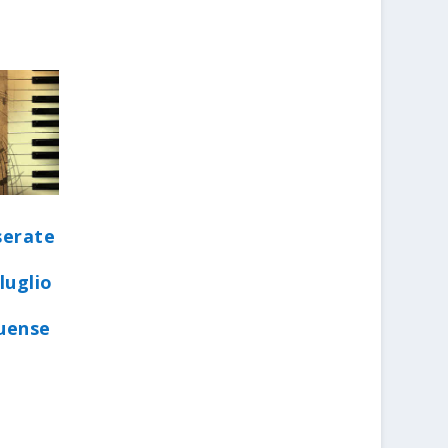
serate
luglio
quense