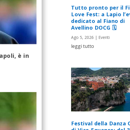
Tutto pronto per il F
Love Fest: a Lapio l’
dedicato al Fiano di
Avellino DOCG 🗓
Ago 5, 2026
|
Eventi
leggi tutto
apoli, è in
Festival della Danza 