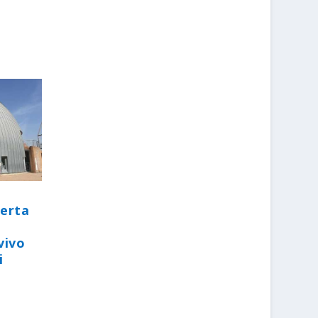
perta
vivo
i