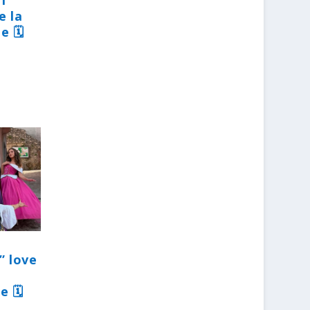
31
e la
e 🗓
” love
e 🗓