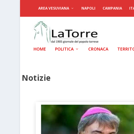
AREA VESUVIANA
NAPOLI
CAMPANIA
IT
HOME
POLITICA
CRONACA
TERRIT
Notizie