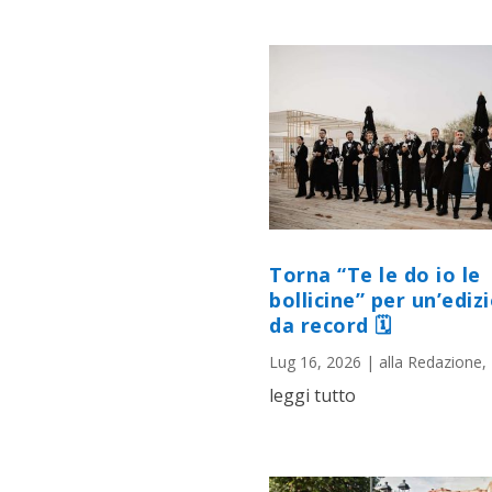
Torna “Te le do io le
bollicine” per un’ediz
da record 🗓
Lug 16, 2026
|
alla Redazione
,
leggi tutto