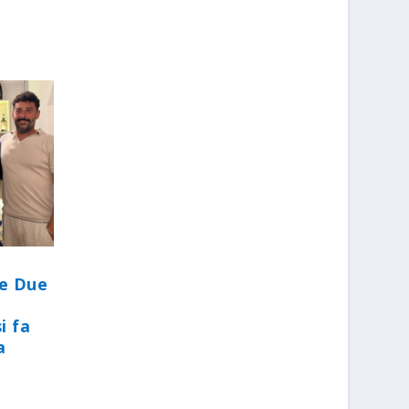
le Due
i fa
a