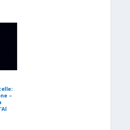
elle:
one –
a
“Al