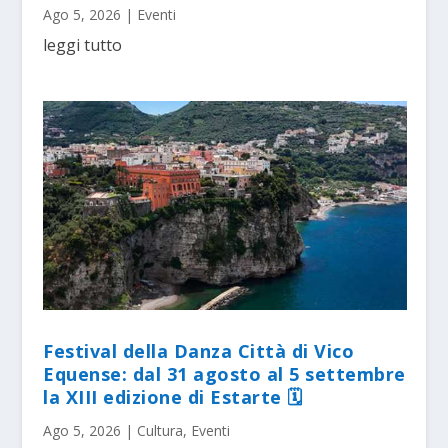
Ago 5, 2026
|
Eventi
leggi tutto
Festival della Danza Città di Vico
Equense: dal 31 agosto al 5 settembre
la XIII edizione di Estarte 🗓
Ago 5, 2026
|
Cultura
,
Eventi