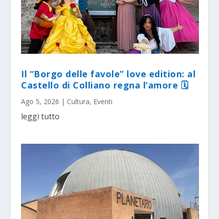
Il “Borgo delle favole” love edition: al
Castello di Colliano regna l’amore 🗓
Ago 5, 2026
|
Cultura
,
Eventi
leggi tutto