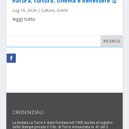
natura, cultura, cinema e benessere 🗓
Lug 16, 2026
|
Cultura
,
Eventi
leggi tutto
CREDENZIALI
La testata La Torre è stata fondata nel 1905 Iscritta al registro
delle Stampe presso il Trib. di Torre Annunziata nr 41 del 5