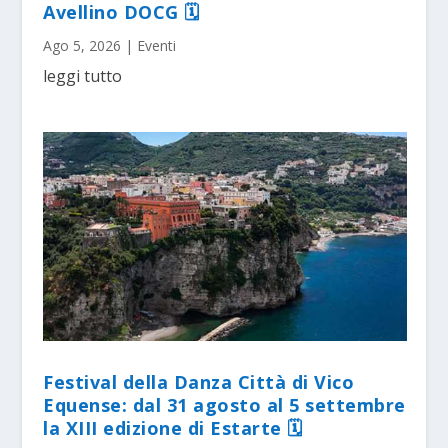
Avellino DOCG 🗓
Ago 5, 2026
|
Eventi
leggi tutto
Festival della Danza Città di Vico
Equense: dal 31 agosto al 5 settembre
la XIII edizione di Estarte 🗓