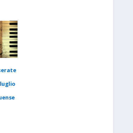
serate
luglio
quense