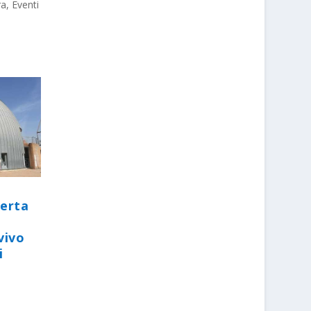
ra
,
Eventi
perta
vivo
i