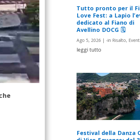
Tutto pronto per il F
Love Fest: a Lapio l’
dedicato al Fiano di
Avellino DOCG 🗓
Ago 5, 2026
|
-in Risalto
,
Event
leggi tutto
 che
Festival della Danza 