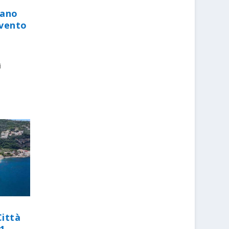
iano
evento
i
Città