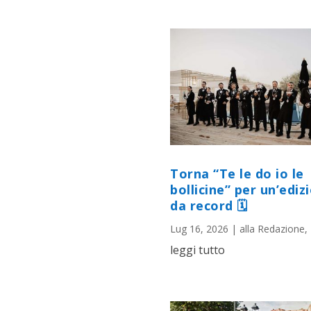
Torna “Te le do io le
bollicine” per un’ediz
da record 🗓
Lug 16, 2026
|
alla Redazione
,
leggi tutto