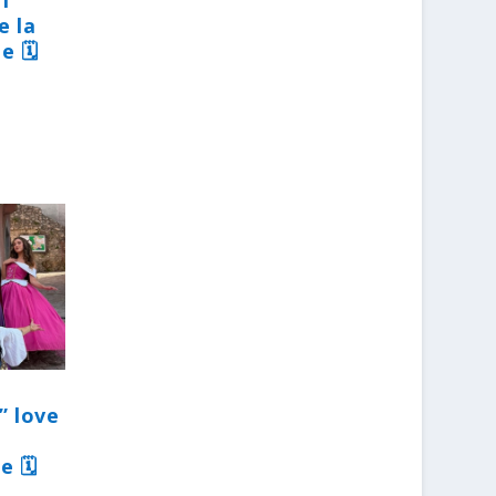
31
e la
e 🗓
” love
e 🗓