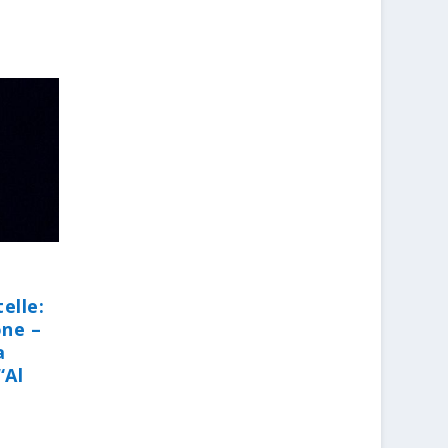
elle:
one –
a
“Al