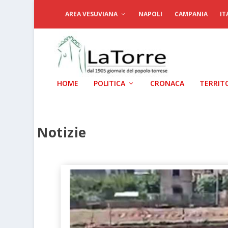
AREA VESUVIANA
NAPOLI
CAMPANIA
IT
HOME
POLITICA
CRONACA
TERRIT
Notizie