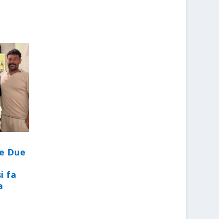
le Due
i fa
a