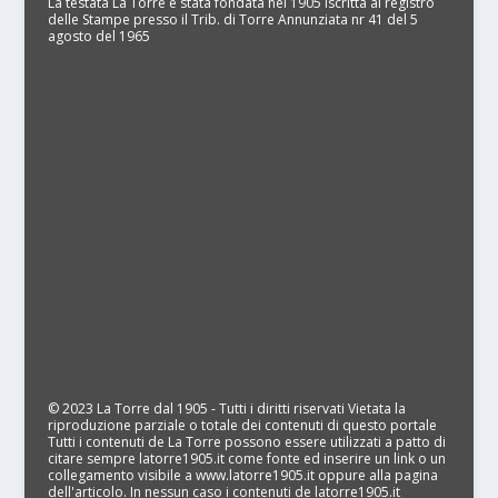
La testata La Torre è stata fondata nel 1905 Iscritta al registro
delle Stampe presso il Trib. di Torre Annunziata nr 41 del 5
agosto del 1965
© 2023 La Torre dal 1905 - Tutti i diritti riservati Vietata la
riproduzione parziale o totale dei contenuti di questo portale
Tutti i contenuti de La Torre possono essere utilizzati a patto di
citare sempre latorre1905.it come fonte ed inserire un link o un
collegamento visibile a www.latorre1905.it oppure alla pagina
dell'articolo. In nessun caso i contenuti de latorre1905.it