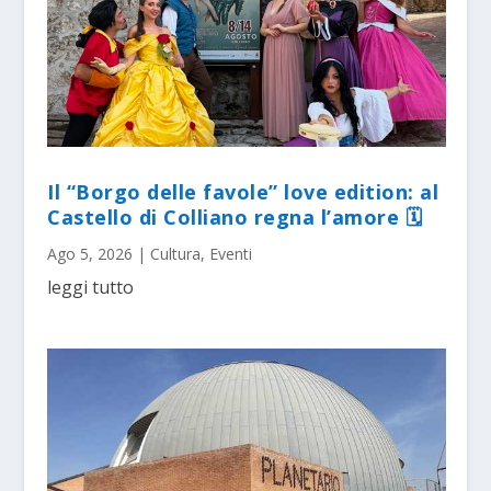
Il “Borgo delle favole” love edition: al
Castello di Colliano regna l’amore 🗓
Ago 5, 2026
|
Cultura
,
Eventi
leggi tutto