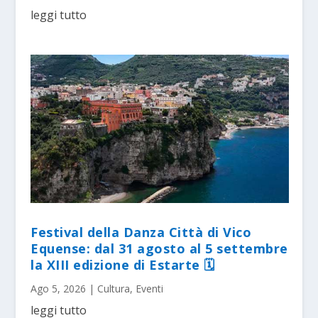
leggi tutto
Festival della Danza Città di Vico
Equense: dal 31 agosto al 5 settembre
la XIII edizione di Estarte 🗓
Ago 5, 2026
|
Cultura
,
Eventi
leggi tutto