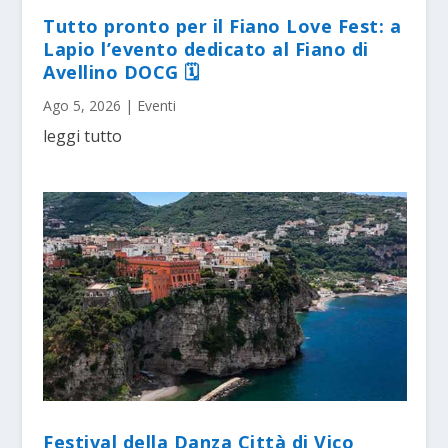
Tutto pronto per il Fiano Love Fest: a
Lapio l’evento dedicato al Fiano di
Avellino DOCG 🗓
Ago 5, 2026
|
Eventi
leggi tutto
Festival della Danza Città di Vico