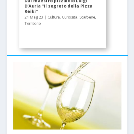
Dal maestro pizzaiolo Luigi
D’Auria “Il segreto della Pizza
Reiki”
21 Mag 23
|
Cultura
,
Curiosità
,
Starbene
,
Territorio