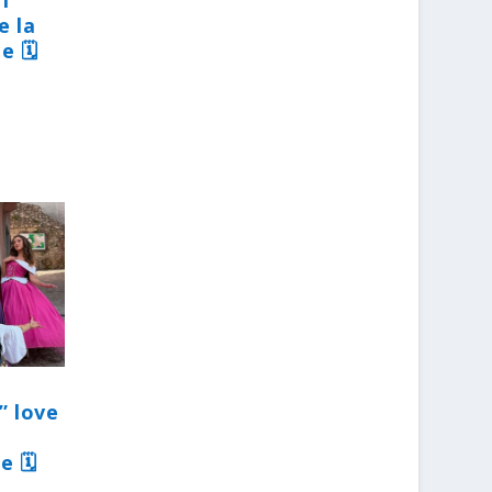
31
e la
e 🗓
” love
e 🗓