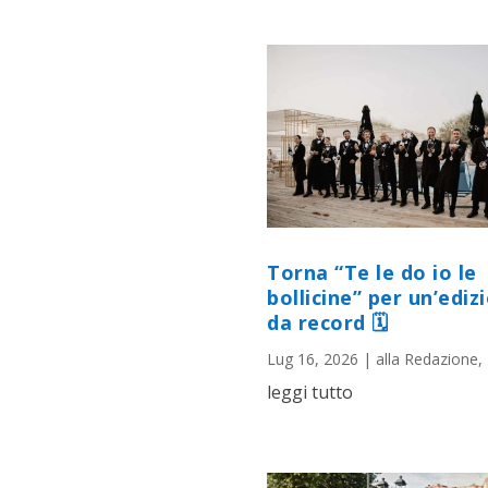
Torna “Te le do io le
bollicine” per un’ediz
da record 🗓
Lug 16, 2026
|
alla Redazione
,
leggi tutto