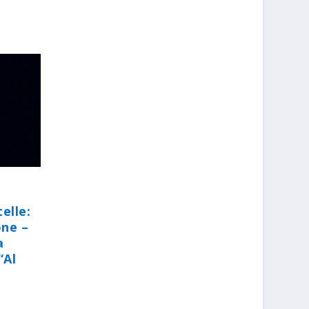
elle:
one –
a
“Al