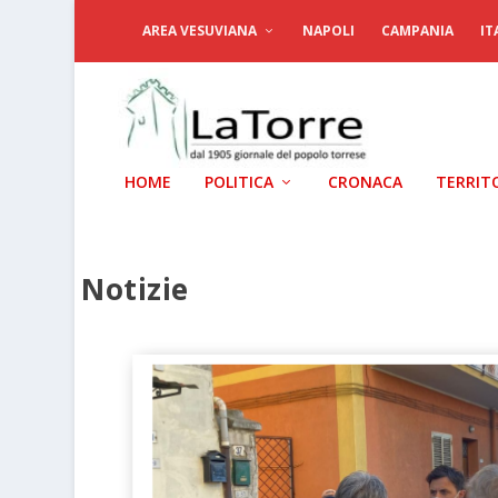
AREA VESUVIANA
NAPOLI
CAMPANIA
IT
HOME
POLITICA
CRONACA
TERRIT
Notizie