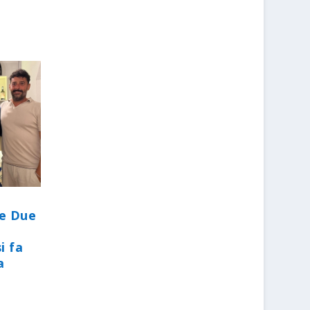
le Due
i fa
a