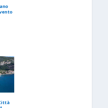
iano
evento
Città