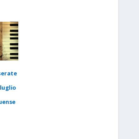
serate
luglio
quense