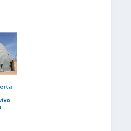
perta
vivo
i