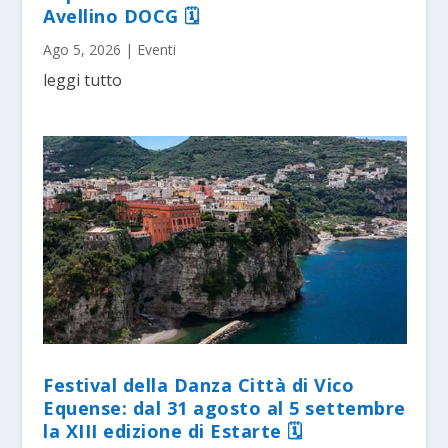
Avellino DOCG 🗓
Ago 5, 2026
|
Eventi
leggi tutto
Festival della Danza Città di Vico
Equense: dal 31 agosto al 5 settembre
la XIII edizione di Estarte 🗓