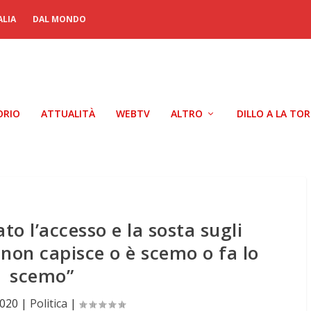
ALIA
DAL MONDO
ORIO
ATTUALITÀ
WEBTV
ALTRO
DILLO A LA TO
to l’accesso e la sosta sugli
 non capisce o è scemo o fa lo
scemo”
2020
|
Politica
|