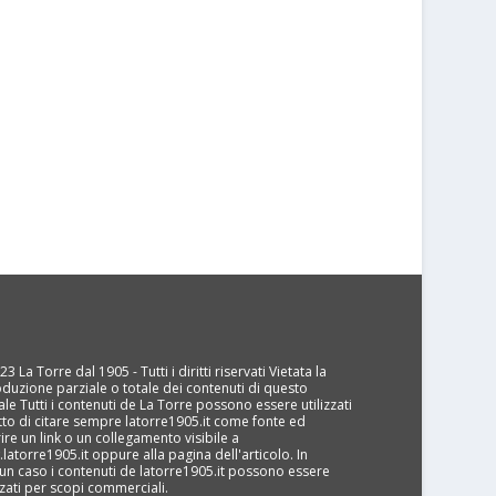
3 La Torre dal 1905 - Tutti i diritti riservati Vietata la
oduzione parziale o totale dei contenuti di questo
ale Tutti i contenuti de La Torre possono essere utilizzati
tto di citare sempre latorre1905.it come fonte ed
rire un link o un collegamento visibile a
latorre1905.it oppure alla pagina dell'articolo. In
un caso i contenuti de latorre1905.it possono essere
izzati per scopi commerciali.