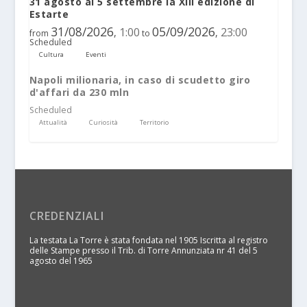
31 agosto al 5 settembre la XIII edizione di
Estarte
31/08/2026
05/09/2026
1:00
23:00
,
,
from
to
Scheduled
Cultura
Eventi
Napoli milionaria, in caso di scudetto giro
d'affari da 230 mln
Scheduled
Attualità
Curiosità
Territorio
CREDENZIALI
La testata La Torre è stata fondata nel 1905 Iscritta al registro
delle Stampe presso il Trib. di Torre Annunziata nr 41 del 5
agosto del 1965