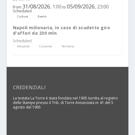
31/08/2026
05/09/2026
1:00
23:00
,
,
from
to
Scheduled
Cultura
Eventi
Napoli milionaria, in caso di scudetto giro
d'affari da 230 mln
Scheduled
Attualità
Curiosità
Territorio
CREDENZIALI
La testata La Torre è stata fondata nel 1905 Iscritta al registro
delle Stampe presso il Trib. di Torre Annunziata nr 41 del 5
agosto del 1965