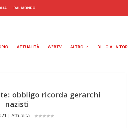
ALIA
DAL MONDO
ORIO
ATTUALITÀ
WEBTV
ALTRO
DILLO A LA TO
te: obbligo ricorda gerarchi
nazisti
2021
|
Attualità
|