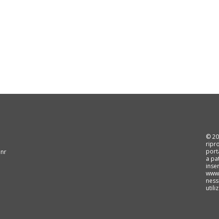
© 202
ripr
port
 nr
a pa
inse
www.
ness
util