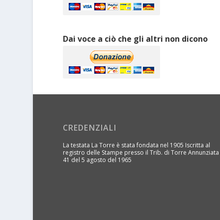
Dai voce a ciò che gli altri non dicono
CREDENZIALI
La testata La Torre è stata fondata nel 1905 Iscritta al
registro delle Stampe presso il Trib. di Torre Annunziata
41 del 5 agosto del 1965