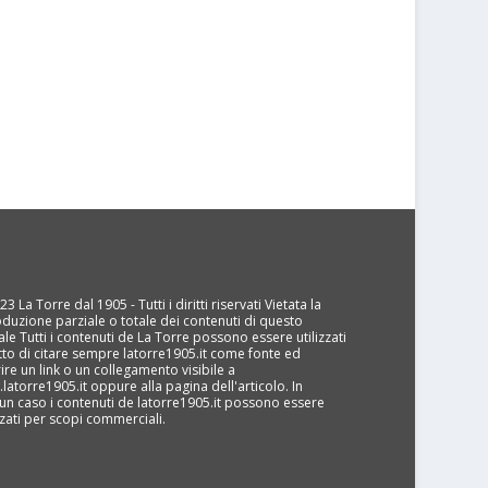
3 La Torre dal 1905 - Tutti i diritti riservati Vietata la
oduzione parziale o totale dei contenuti di questo
ale Tutti i contenuti de La Torre possono essere utilizzati
tto di citare sempre latorre1905.it come fonte ed
rire un link o un collegamento visibile a
latorre1905.it oppure alla pagina dell'articolo. In
un caso i contenuti de latorre1905.it possono essere
izzati per scopi commerciali.