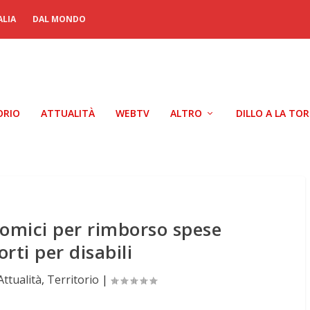
ALIA
DAL MONDO
ORIO
ATTUALITÀ
WEBTV
ALTRO
DILLO A LA TO
nomici per rimborso spese
orti per disabili
Attualità
,
Territorio
|