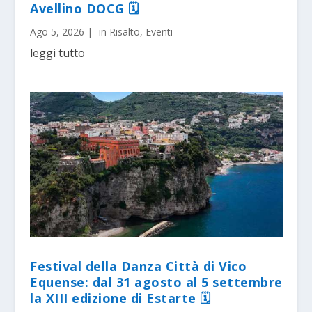
Avellino DOCG 🗓
Ago 5, 2026
|
-in Risalto
,
Eventi
leggi tutto
Festival della Danza Città di Vico
Equense: dal 31 agosto al 5 settembre
la XIII edizione di Estarte 🗓