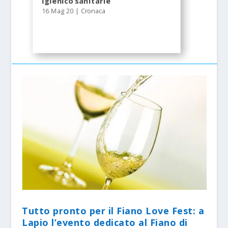
igienico sanitarie
16 Mag 20
|
Cronaca
Tutto pronto per il Fiano Love Fest: a
Lapio l’evento dedicato al Fiano di