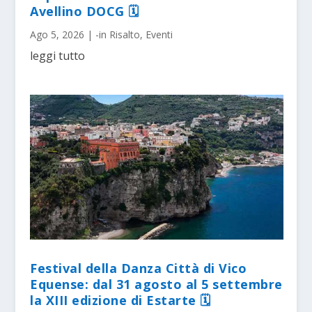
Avellino DOCG 🗓
Ago 5, 2026
|
-in Risalto
,
Eventi
leggi tutto
Festival della Danza Città di Vico
Equense: dal 31 agosto al 5 settembre
la XIII edizione di Estarte 🗓